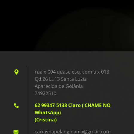
rua x-004 quase esq. com a x-013
Qd.26 Lt.13 Santa Luzia
Aparecida de Goiânia
74922510
62 99347-5138 Claro ( CHAME NO
WhatsApp)
(Cristina)
caixaspa
pelaogoi
ania@gma
il.com